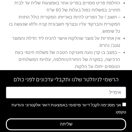
החלפת פריט מסויים בפריט אחר באמצעות שליח עד לבית
תחוייב במשלוח כפול בעלות של 60 ש"ח
– חשוב ! על הפריט להיות באריזתו המקורית כולל התוית
המקורית והברקוד עליו ובצרוף חשבונית קניה וללא שנעשה בו
כל שימוש.
⁠אין אחריות על מוצר שהלקוח אישר להניח ליד הדלת והמוצר
נגנב/ נהרס.
– במצב בו קרן נועה מעניקה הטבה של משלוח חינמי בעת
הרכישה, במקרה של החזרה/החלפה, עלויות המשלוחים
הנוספים יחולו על הלקוח.
הרשמי לניוזלטר שלנו ותקבלי עדכונים לפני כולם
אני מסכימה לקבל דיוור פרסומי באמצעות דואר אלקטרוני והודעת
טקסט.
שליחה