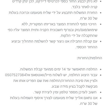
לא ניתן לבצע החזר כספי לכרטיסי דיירקט, לכן ינתן קרדיט
קניה לאתר בלבד.
החזרת המשלוח תתבצע על ידי שליח מטעמנו וכרוכה בעלות
של 30 ש"ח.
הזיכוי כפוף להחזרת המוצר באריזתו המקורית, ללא
שימוש/פגם/נזק ובצרוף חשבונית הקניה ותוית המוצר עליו כפי
שהתקבלה על ידי הלקוח.
עם קבלת החבילה אנו ניצור קשר להשלמת התהליך וביצוע
ההחזר הכספי.
החלפה תתאפשר עד 14 ימים ממועד קבלת המשלוח.
עבור היצוע החלפה, יש לשלוח מייל/וואטסאפ אל0507527384
ולציין את סיבת ההחזרה/החלפה ואת שם הפריט אותו את
מבקשת לקבל בציון מידה וצבע.
חשוב לעדכן מספר טלפון זמין ליצירת קשר.
אנו נתאם אלייך שליח מטעמנו לצורך איסוף השמלוח בעלות
של 30 ש"ח.