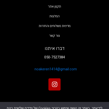
המלצות
צור קשר
דברו איתנו
050-7527384
noakeren1414@gmail.com
I
n
s
t
a
לידיעתך, באתר זה נעשה שימוש בקבצי Cookies של צדדים שלישים בהם