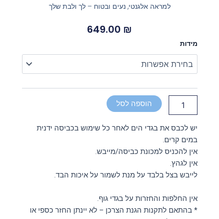
למראה אלגנטי, נעים ובטוח – לך ולבת שלך
649.00
₪
כמות
מידות
של
סט
חצאית
פעמון
דגם
ים
הוספה לסל
קצר
יש לכבס את בגדי הים לאחר כל שימוש בכביסה ידנית
במים קרים.
אין להכניס למכונת כביסה/מייבש.
אין לגהץ.
לייבש בצל בלבד על מנת לשמור על איכות הבד.
אין החלפות והחזרות על בגדי גוף.
* בהתאם לתקנות הגנת הצרכן – לא יינתן החזר כספי או