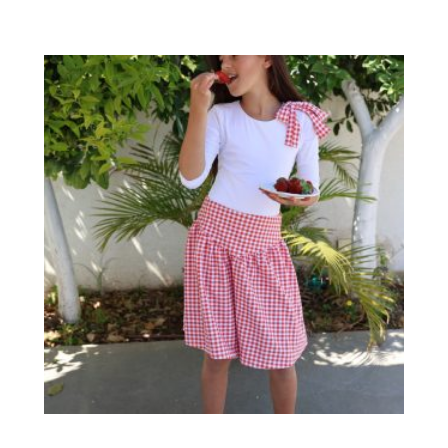
למוצר
זה
יש
מספר
סוגים.
ניתן
לבחור
את
האפשרויות
בעמוד
המוצר