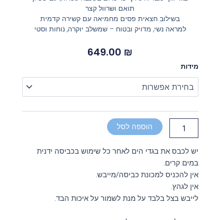
תואם ושרוול קצר
בשילוב חצאית פסים מחמיאה עם קשירה קדמית
למראה נשי, מדויק ובטוח – שמשלב יוקרה, נוחות וסטי
649.00
₪
כמות
מידות
של
סט
אלגנטי
ונקי
בגוון
תכלת
הוספה לסל
קלאסי
שרוול
יש לכבס את בגדי הים לאחר כל שימוש בכביסה ידנית
קצר
במים קרים.
אין להכניס למכונת כביסה/מייבש.
אין לגהץ.
לייבש בצל בלבד על מנת לשמור על איכות הבד.