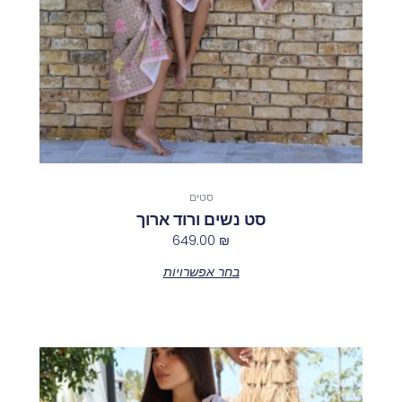
את
האפשרויות
בעמוד
המוצר
סטים
סט נשים ורוד ארוך
649.00
₪
בחר אפשרויות
למוצר
זה
יש