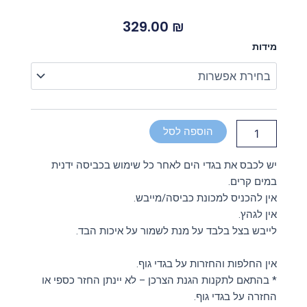
329.00
₪
כמות
מידות
של
חצאית
שחורה
הוספה לסל
יש לכבס את בגדי הים לאחר כל שימוש בכביסה ידנית
במים קרים.
אין להכניס למכונת כביסה/מייבש.
אין לגהץ.
לייבש בצל בלבד על מנת לשמור על איכות הבד.
אין החלפות והחזרות על בגדי גוף.
* בהתאם לתקנות הגנת הצרכן – לא יינתן החזר כספי או
החזרה על בגדי גוף.