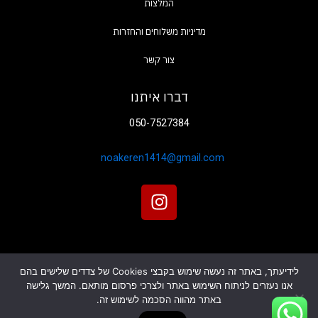
המלצות
צור קשר
דברו איתנו
050-7527384
noakeren1414@gmail.com
I
n
s
t
a
לידיעתך, באתר זה נעשה שימוש בקבצי Cookies של צדדים שלישים בהם
g
אנו נעזרים לניתוח השימוש באתר ולצרכי פרסום מותאם. המשך גלישה
r
אתר זה עוצב ונבנה על ידי
SBH media
כל הזכויות שמורות
באתר מהווה הסכמה לשימוש זה.
a