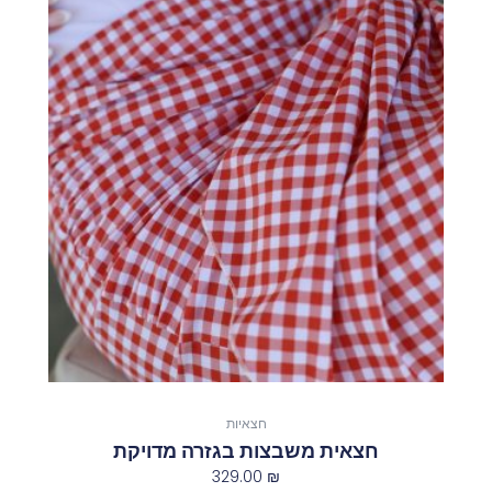
זה
יש
מספר
סוגים.
ניתן
לבחור
את
האפשרויות
בעמוד
המוצר
חצאיות
חצאית משבצות בגזרה מדויקת
329.00
₪