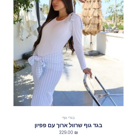
זה
יש
מספר
סוגים.
ניתן
לבחור
את
האפשרויות
בעמוד
המוצר
בגדי גוף
בגד גוף שרוול ארוך עם פפיון
329.00
₪