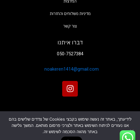
המלצות
צור קשר
דברו איתנו
050-7527384
noakeren1414@gmail.com
I
n
s
t
a
לידיעתך, באתר זה נעשה שימוש בקבצי Cookies של צדדים שלישים בהם
g
אנו נעזרים לניתוח השימוש באתר ולצרכי פרסום מותאם. המשך גלישה
r
אתר זה עוצב ונבנה על ידי
SBH media
כל הזכויות שמורות
באתר מהווה הסכמה לשימוש זה.
a