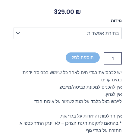
329.00
₪
כמות
מידות
של
בגד
גוף
שרוול
קצר
עם
הוספה לסל
פפיון
יש לכבס את בגדי הים לאחר כל שימוש בכביסה ידנית
במים קרים.
אין להכניס למכונת כביסה/מייבש.
אין לגהץ.
לייבש בצל בלבד על מנת לשמור על איכות הבד.
אין החלפות והחזרות על בגדי גוף.
* בהתאם לתקנות הגנת הצרכן – לא יינתן החזר כספי או
החזרה על בגדי גוף.