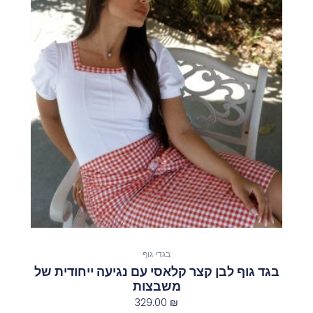
זה
יש
מספר
סוגים.
ניתן
לבחור
את
האפשרויות
בעמוד
המוצר
בגדי גוף
בגד גוף לבן קצר קלאסי עם נגיעה ייחודית של
משבצות
329.00
₪