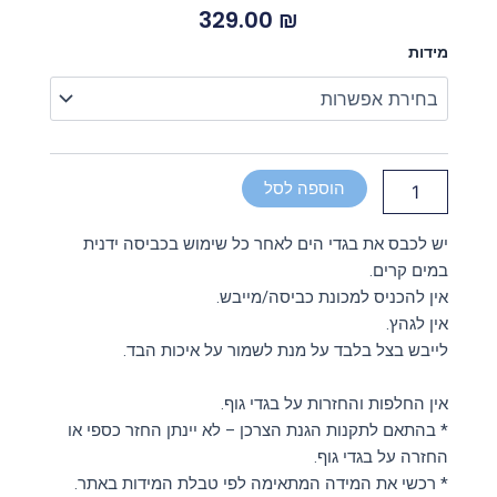
329.00
₪
כמות
מידות
של
בגד
גוף
שחור
ארוך
הוספה לסל
יש לכבס את בגדי הים לאחר כל שימוש בכביסה ידנית
במים קרים.
אין להכניס למכונת כביסה/מייבש.
אין לגהץ.
לייבש בצל בלבד על מנת לשמור על איכות הבד.
אין החלפות והחזרות על בגדי גוף.
* בהתאם לתקנות הגנת הצרכן – לא יינתן החזר כספי או
החזרה על בגדי גוף.
* רכשי את המידה המתאימה לפי טבלת המידות באתר.