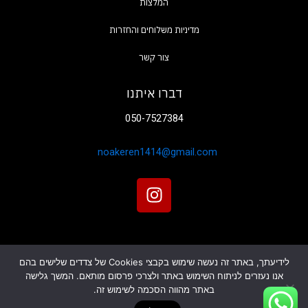
המלצות
צור קשר
דברו איתנו
050-7527384
noakeren1414@gmail.com
I
n
s
t
a
לידיעתך, באתר זה נעשה שימוש בקבצי Cookies של צדדים שלישים בהם
g
אנו נעזרים לניתוח השימוש באתר ולצרכי פרסום מותאם. המשך גלישה
r
אתר זה עוצב ונבנה על ידי
SBH media
כל הזכויות שמורות
באתר מהווה הסכמה לשימוש זה.
a