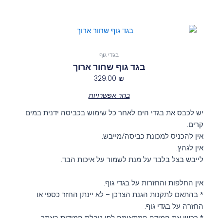
את
האפשרויות
בעמוד
למוצר
המוצר
זה
יש
בגדי גוף
מספר
בגד גוף שחור ארוך
סוגים.
329.00
₪
ניתן
בחר אפשרויות
לבחור
את
יש לכבס את בגדי הים לאחר כל שימוש בכביסה ידנית במים
האפשרויות
קרים.
בעמוד
אין להכניס למכונת כביסה/מייבש.
המוצר
אין לגהץ.
לייבש בצל בלבד על מנת לשמור על איכות הבד.
אין החלפות והחזרות על בגדי גוף.
* בהתאם לתקנות הגנת הצרכן – לא יינתן החזר כספי או
החזרה על בגדי גוף.